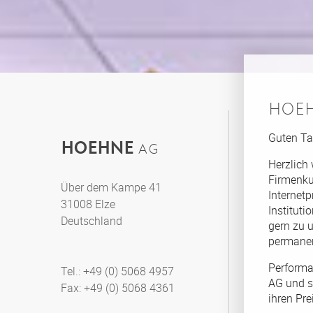
HOE
Guten Ta
HOEHNE
AG
Herzlich
Firmenkun
Über dem Kampe 41
Internet
31008 Elze
Instituti
Deutschland
gern zu 
permanen
Performa
Tel.: +49 (0) 5068 4957
AG und s
Fax: +49 (0) 5068 4361
ihren Pre