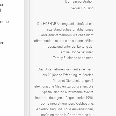
Domainregistration
ten
Server-Housing
d
anche
Die HOEHNE Aktiengesellschaft ist ein
mittelständisches, unabhängiges
Familienunternehmen, welches nicht
börsennotiert ist und sich ausschließlich
hre
im Besitz und unter der Leitung der
Familie Höhne befindet.
Family Business at it’s best!
Das Unternehmen kann auf eine mehr
als 20-jährige Erfahrung im Bereich
"Internet Dienstleistungen &
elektronische Medien" zurückgreifen. Die
Spezialisierung auf firmenrelevante
Internet-Lösungen erfolgte bereits 1996.
Domainregistrierungen, Webhosting,
Serverhousing und Cloud-Anwendungen,
natürlich made in Germany, sind nur