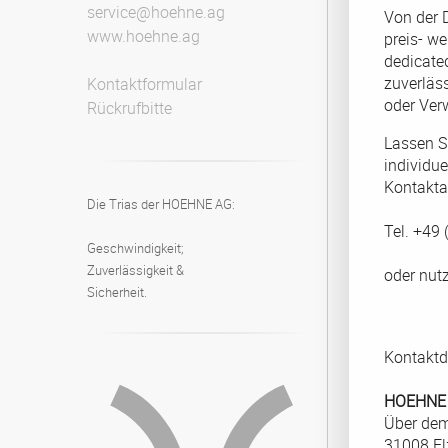
service@hoehne.ag
Von der 
www.hoehne.ag
preis- w
dedicated
zuverläss
Kontaktformular
oder Verw
Rückrufbitte
Lassen S
individue
Kontakta
Die Trias der HOEHNE AG:
Tel. +49
Geschwindigkeit;
Zuverlässigkeit &
oder nut
Sicherheit.
Kontaktd
HOEHNE
Über de
31008 El